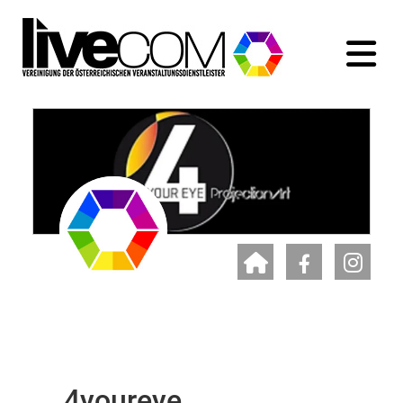
4youreye